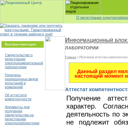
О регистрации электролабор
Информационный блок
Быстрая навигация
лаборатории
Свидетельство о
Главная
> Получение аттестата компетентнос
регистрации
электроизмерительной
лаборатории
Данный раздел явл
Перечень
настоящий момент н
разрешенных видов
испытаний и
измерений
Аттестат компетентност
Об аттестате
Получение аттес
компетентности
характер. Согл
Документы для
получения
деятельность по э
свидетельства на
регистрацию
не подлежит обяз
электролаборатории