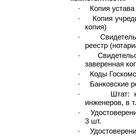
Копия устава
·
Копия учред
·
копия)
Свидетель
·
реестр (нотари
Свидетель
·
заверенная ко
Коды Госкомс
·
Банковские 
·
Штат: 
·
инженеров, в т
Удостовере
·
3 шт.
Удостоверени
·