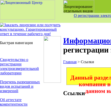
О регистрации элект
Информацио
Быстрая навигация
регистрации
Свидетельство о
Главная
> Ссылки
регистрации
электроизмерительной
лаборатории
Данный разде
Перечень разрешенных
компания в
видов испытаний и
данном н
измерений
Ссылки
Об аттестате
компетентности